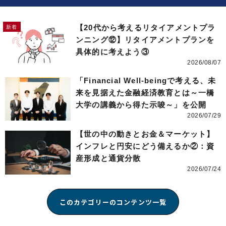
【20代から考えるリタイアメントプラ
ンニング⑫】リタイアメントプランを
具体的に考えよう③
2026/08/07
「Financial Well-beingで考える、未
来を見据えた金融経済教育とは～一橋
大学の講義から得た示唆～」を公開
2026/07/29
【世の中の動きとお金＆マーケット】
インフレと円安にどう備えるか②：資
産形成と通貨分散
2026/07/24
このカテゴリーのコンテンツ一覧