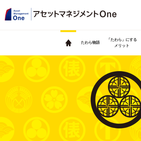
「たわら」に
する
たわら物語
メリット