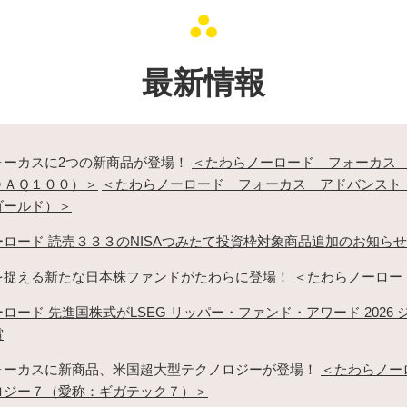
最新情報
ォーカスに2つの新商品が登場！
＜たわらノーロード フォーカス
ＤＡＱ１００）＞
＜たわらノーロード フォーカス アドバンスト
ゴールド）＞
ロード 読売３３３のNISAつみたて投資枠対象商品追加のお知らせ
を捉える新たな日本株ファンドがたわらに登場！
＜たわらノーロー
ロード 先進国株式がLSEG リッパー・ファンド・アワード 2026
賞
ォーカスに新商品、米国超大型テクノロジーが登場！
＜たわらノー
ロジー７（愛称：ギガテック７）＞