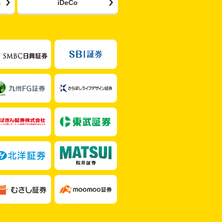
」
iDeCo