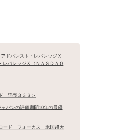
 アドバンスト・レバレッジＸ
・レバレッジＸ（ＮＡＳＤＡＱ
ド 読売３３３＞
 ジャパンの評価期間10年の最優
ロード フォーカス 米国超大