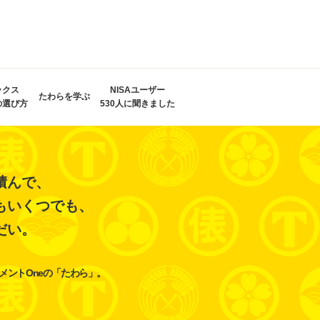
ックス
NISAユーザー
たわらを学ぶ
の選び方
530人に聞きました
積んで、
もいくつでも、
だい。
メントOneの「たわら」。