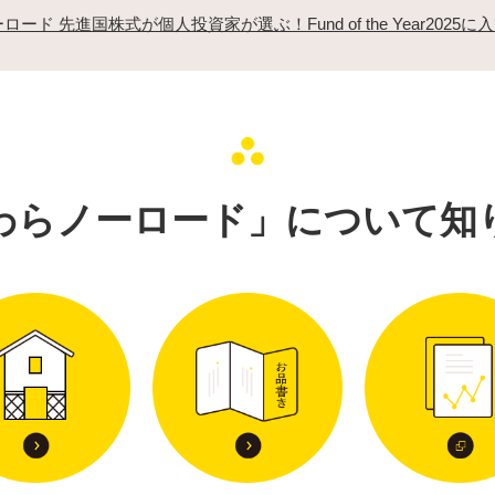
ード 先進国株式が個人投資家が選ぶ！Fund of the Year2025に
わらノーロード」
について知