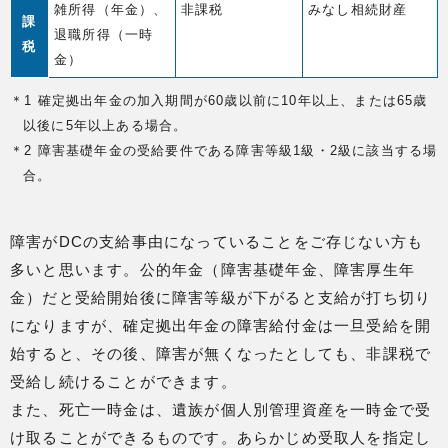
雑所得（年金）、
非課税
みなし相続財産
課
退職所得（一時
税
金）
＊1 確定拠出年金の加入期間が60歳以前に10年以上、または65歳
以後に5年以上ある場合。
＊2 障害基礎年金の受給要件である障害等級1級・2級に該当する場
合。
障害がDCの支給事由になっていることをご存じない方も
多いと思います。公的年金（障害基礎年金、障害厚生年
金）だと受給開始後に障害等級が下がると支給が打ち切り
になりますが、確定拠出年金の障害給付金は一旦受給を開
始すると、その後、障害が無くなったとしても、非課税で
受給し続けることができます。
また、死亡一時金は、遺族が個人別管理資産を一時金で受
け取ることができるものです。あらかじめ受取人を指定し