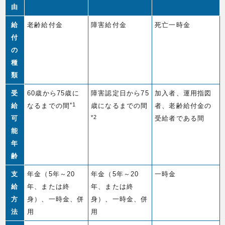
由
給
老齢給付金
障害給付金
死亡一時金
付
の
種
類
受
60歳から75歳に
障害認定日から75
加入者、運用指図
*1
給
なるまでの間
歳になるまでの間
者、老齢給付金の
*2
可
受給者である間
能
年
齢
支
年金（5年～20
年金（5年～20
一時金
給
年、または終
年、または終
方
身）、一時金、併
身）、一時金、併
法
用
用