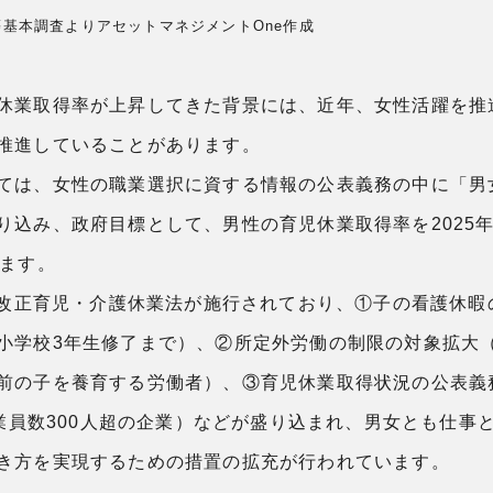
等基本調査よりアセットマネジメントOne作成
休業取得率が上昇してきた背景には、近年、女性活躍を推
推進していることがあります。
ては、女性の職業選択に資する情報の公表義務の中に「男
込み、政府目標として、男性の育児休業取得率を2025年ま
います。
から改正育児・介護休業法が施行されており、①子の看護休
小学校3年生修了まで）、②所定外労働の制限の対象拡大
前の子を養育する労働者）、③育児休業取得状況の公表義
従業員数300人超の企業）などが盛り込まれ、男女とも仕事
き方を実現するための措置の拡充が行われています。