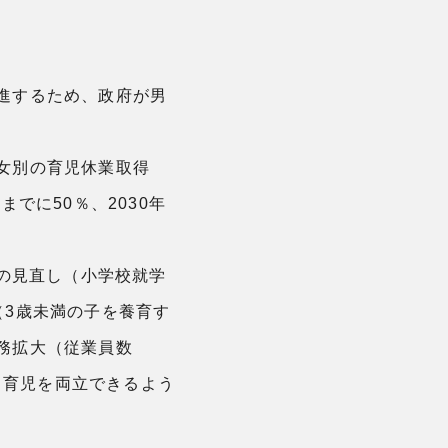
進するため、政府が男
女別の育児休業取得
でに50％、2030年
暇の見直し（小学校就学
（3歳未満の子を養育す
務拡大（従業員数
と育児を両立できるよう