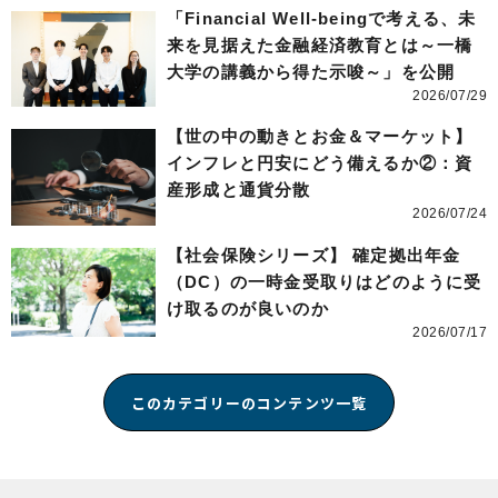
「Financial Well-beingで考える、未
来を見据えた金融経済教育とは～一橋
大学の講義から得た示唆～」を公開
2026/07/29
【世の中の動きとお金＆マーケット】
インフレと円安にどう備えるか②：資
産形成と通貨分散
2026/07/24
【社会保険シリーズ】 確定拠出年金
（DC）の一時金受取りはどのように受
け取るのが良いのか
2026/07/17
このカテゴリーのコンテンツ一覧