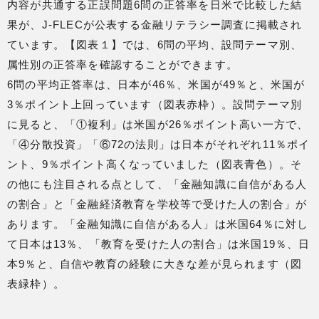
内容が共通する正誤問題6問の正答率を日米で比較した結
果が、J-FLECが公表する金融リテラシー調査に掲載され
ています。【図表１】では、6問の平均、設問テーマ別、
属性別の正答率を確認することができます。
6問の平均正答率は、日本が46％、米国が49％と、米国が
3％ポイント上回っています（図表赤枠）。設問テーマ別
に見ると、「①複利」は米国が26％ポイント高い一方で、
「④分散投資」「⑥72の法則」は日本がそれぞれ11％ポイ
ント、9％ポイント高くなっていました（図表青色）。そ
の他にも注目される点として、「金融知識に自信がある人
の割合」と「金融経済教育を学校等で受けた人の割合」が
あります。「金融知識に自信がある人」は米国64％に対し
て日本は13％、「教育を受けた人の割合」は米国19％、日
本9％と、自信や教育の経験に大きな差が見られます（図
表緑枠）。