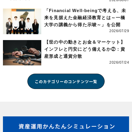
「Financial Well-beingで考える、未
来を見据えた金融経済教育とは～一橋
大学の講義から得た示唆～」を公開
2026/07/29
【世の中の動きとお金＆マーケット】
インフレと円安にどう備えるか②：資
産形成と通貨分散
2026/07/24
このカテゴリーのコンテンツ一覧