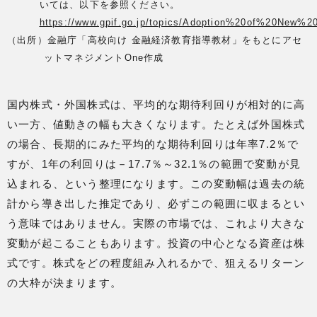
いては、以下を参照ください。
https://www.gpif.go.jp/topics/Adoption%20of%20New%20
（出所）金融庁「高校向け 金融経済教育指導教材」をもとにアセ
ットマネジメントOne作成
国内株式・外国株式は、平均的な期待利回りが相対的に高
い一方、値動きの幅も大きくなります。たとえば外国株式
の場合、長期的にみた平均的な期待利回りは年率7.2％で
すが、1年の利回りは－17.7％～32.1％の範囲で変動が見
込まれる、という整理になります。この変動幅は過去の統
計から導き出した推定であり、必ずこの範囲に収まるとい
う意味ではありません。実際の市場では、これより大きな
変動が起こることもあります。投資の中心となる資産は株
式です。株式をどの程度組み入れるかで、狙えるリターン
の大枠が決まります。