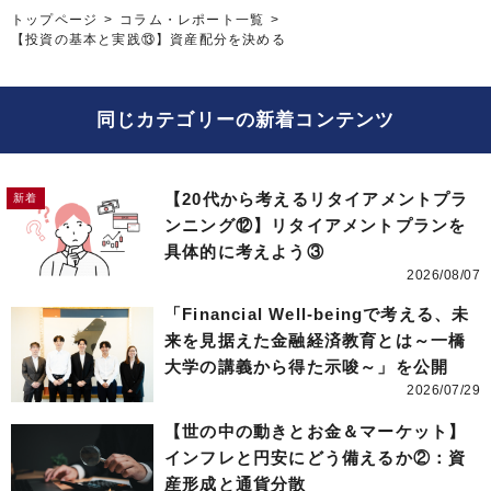
トップページ
コラム・レポート一覧
【投資の基本と実践⑬】資産配分を決める
同じカテゴリーの新着コンテンツ
【20代から考えるリタイアメントプラ
ンニング⑫】リタイアメントプランを
具体的に考えよう③
2026/08/07
「Financial Well-beingで考える、未
来を見据えた金融経済教育とは～一橋
大学の講義から得た示唆～」を公開
2026/07/29
【世の中の動きとお金＆マーケット】
インフレと円安にどう備えるか②：資
産形成と通貨分散