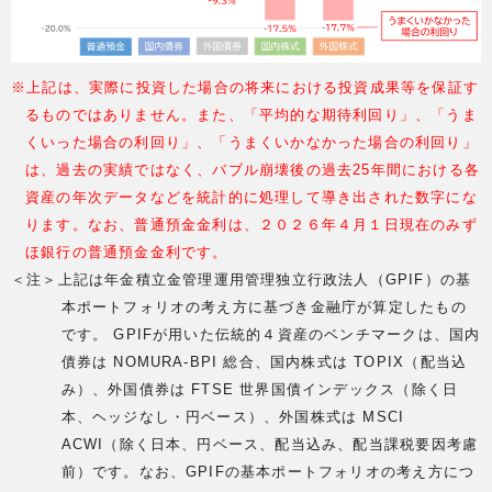
※上記は、実際に投資した場合の将来における投資成果等を保証す
るものではありません。また、「平均的な期待利回り」、「うま
くいった場合の利回り」、「うまくいかなかった場合の利回り」
は、過去の実績ではなく、バブル崩壊後の過去25年間における各
資産の年次データなどを統計的に処理して導き出された数字にな
ります。なお、普通預金金利は、２０２６年４月１日現在のみず
ほ銀行の普通預金金利です。
＜注＞上記は年金積立金管理運用管理独立行政法人（GPIF）の基
本ポートフォリオの考え方に基づき金融庁が算定したもの
です。 GPIFが用いた伝統的４資産のベンチマークは、国内
債券は NOMURA-BPI 総合、国内株式は TOPIX（配当込
み）、外国債券は FTSE 世界国債インデックス（除く日
本、ヘッジなし・円ベース）、外国株式は MSCI
ACWI（除く日本、円ベース、配当込み、配当課税要因考慮
前）です。なお、GPIFの基本ポートフォリオの考え方につ