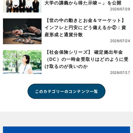
大学の講義から得た示唆～」を公開
2026/07/29
【世の中の動きとお金＆マーケット】
インフレと円安にどう備えるか②：資
産形成と通貨分散
2026/07/24
【社会保険シリーズ】 確定拠出年金
（DC）の一時金受取りはどのように受
け取るのが良いのか
2026/07/17
このカテゴリーのコンテンツ一覧