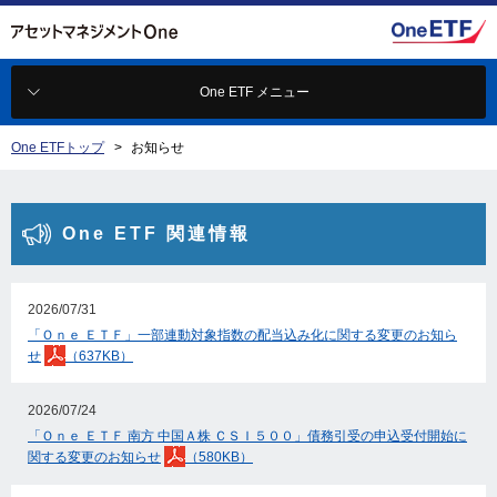
One ETF メニュー
One ETFトップ
お知らせ
One ETF 関連情報
2026/07/31
「Ｏｎｅ ＥＴＦ」一部連動対象指数の配当込み化に関する変更のお知ら
せ
（637KB）
2026/07/24
「Ｏｎｅ ＥＴＦ 南方 中国Ａ株 ＣＳＩ５００」債務引受の申込受付開始に
関する変更のお知らせ
（580KB）