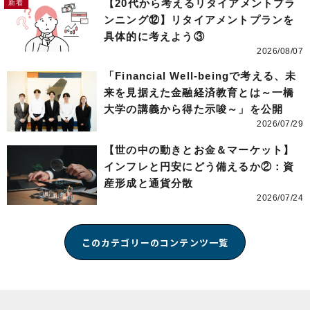
【20代から考えるリタイアメントプラ
ンニング⑫】リタイアメントプランを
具体的に考えよう③
2026/08/07
「Financial Well-beingで考える、未
来を見据えた金融経済教育とは～一橋
大学の講義から得た示唆～」を公開
2026/07/29
【世の中の動きとお金＆マーケット】
インフレと円安にどう備えるか②：資
産形成と通貨分散
2026/07/24
このカテゴリーのコンテンツ一覧