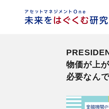
PRESID
物価が上
必要なん