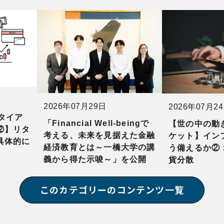
2026年07月29日
2026年07月2
タイア
「Financial Well-beingで
【世の中の動
⑫】リタ
考える、未来を見据えた金融
ケット】イン
具体的に
経済教育とは～一橋大学の講
う備えるか②
義から得た示唆～」を公開
貨分散
このカテゴリーのコンテンツ一覧