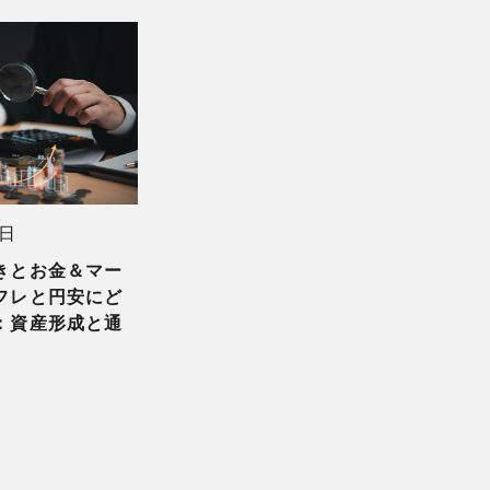
4日
きとお金＆マー
フレと円安にど
：資産形成と通