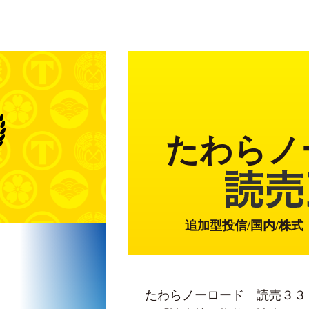
たわらノ
追加型投信/国内/株
たわらノーロード 読売３３