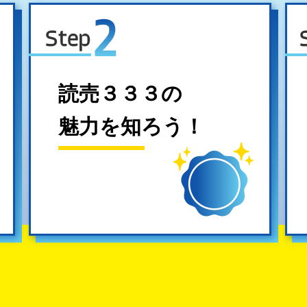
読売３３３の
魅力を知ろう！