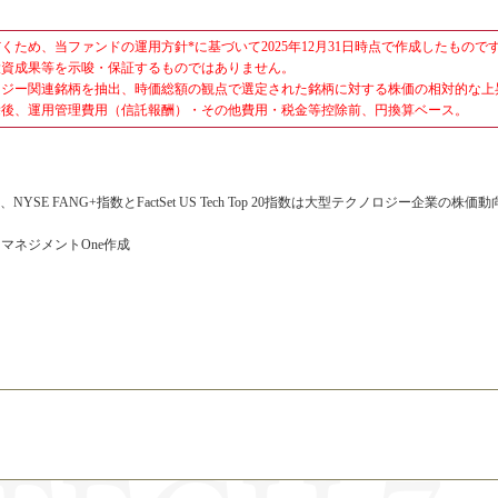
ため、当ファンドの運用方針*に基づいて2025年12月31日時点で作成したもの
投資成果等を示唆・保証するものではありません。
ロジー関連銘柄を抽出、時価総額の観点で選定された銘柄に対する株価の相対的な上
除後、運用管理費用（信託報酬）・その他費用・税金等控除前、円換算ベース。
YSE FANG+指数とFactSet US Tech Top 20指数は大型テクノロジー
マネジメントOne作成