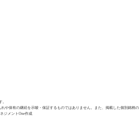
情報技術
情報技術
情報技術
スA
コミュニケーション
一般消費財サービス
す。
入れや保有の継続を示唆・保証するものではありません。また、掲載した個別銘柄の
ネジメントOne作成