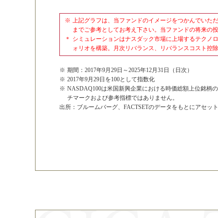
上記グラフは、当ファンドのイメージをつかんでいただく
までご参考としてお考え下さい。当ファンドの将来の
シミュレーションはナスダック市場に上場するテクノ
ォリオを構築。月次リバランス、リバランスコスト控
期間：2017年9月29日～2025年12月31日（日次）
2017年9月29日を100として指数化
NASDAQ100は米国新興企業における時価総額上位銘柄の、N
チマークおよび参考指標ではありません。
出所：ブルームバーグ、FACTSETのデータをもとにアセット